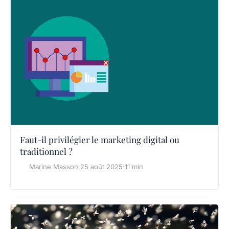
Faut-il privilégier le marketing digital ou
traditionnel ?
Marine Masson
·
25 août 2025
·
11 min