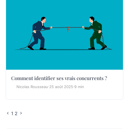
Comment identifier ses vrais concurrents ?
Nicolas Rousseau
·
25 août 2025
·
9 min
1
2