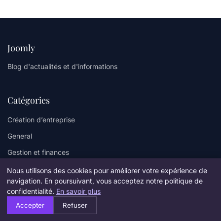
Joomly
Blog d'actualités et d'informations
Catégories
Création d’entreprise
General
Gestion et finances
Innovation et technologie
Nous utilisons des cookies pour améliorer votre expérience de
navigation. En poursuivant, vous acceptez notre politique de
Juridique et fiscalité
confidentialité.
En savoir plus
Leadership et management
Accepter
Refuser
Marketing et communication