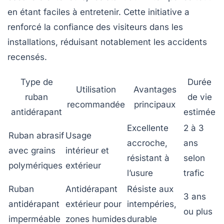
en étant faciles à entretenir. Cette initiative a
renforcé la confiance des visiteurs dans les
installations, réduisant notablement les accidents
recensés.
Type de
Durée
Utilisation
Avantages
ruban
de vie
recommandée
principaux
antidérapant
estimée
Excellente
2 à 3
Ruban abrasif
Usage
accroche,
ans
avec grains
intérieur et
résistant à
selon
polymériques
extérieur
l’usure
trafic
Ruban
Antidérapant
Résiste aux
3 ans
antidérapant
extérieur pour
intempéries,
ou plus
imperméable
zones humides
durable