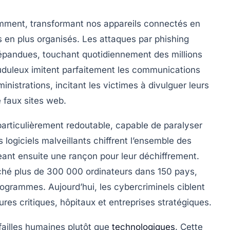
ment, transformant nos appareils connectés en
us en plus organisés. Les
attaques par phishing
répandues, touchant quotidiennement des millions
auduleux imitent parfaitement les communications
inistrations, incitant les victimes à divulguer leurs
e faux sites web.
rticulièrement redoutable, capable de paralyser
ogiciels malveillants chiffrent l’ensemble des
geant ensuite une rançon pour leur déchiffrement.
ché plus de 300 000 ordinateurs dans 150 pays,
ogrammes. Aujourd’hui, les cybercriminels ciblent
tures critiques, hôpitaux et entreprises stratégiques.
 failles humaines plutôt que
technologiques
. Cette