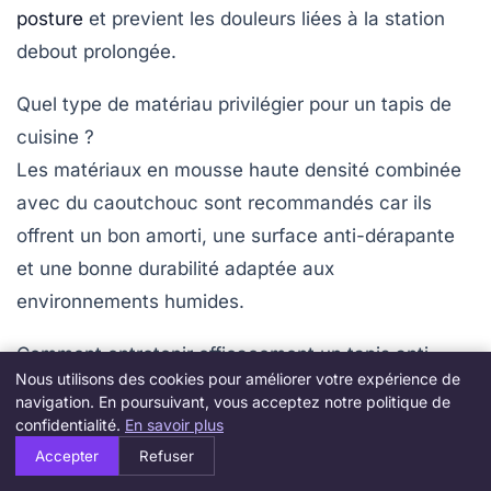
posture
et previent les douleurs liées à la station
debout prolongée.
Quel type de matériau privilégier pour un tapis de
cuisine ?
Les matériaux en mousse haute densité combinée
avec du caoutchouc sont recommandés car ils
offrent un bon amorti, une surface anti-dérapante
et une bonne durabilité adaptée aux
environnements humides.
Comment entretenir efficacement un tapis anti-
Nous utilisons des cookies pour améliorer votre expérience de
fatigue ?
navigation. En poursuivant, vous acceptez notre politique de
Un entretien régulier avec un aspirateur et un
confidentialité.
En savoir plus
nettoyage ponctuel à l’éponge humide avec un
Accepter
Refuser
produit doux suffit à garder son
efficacité
et